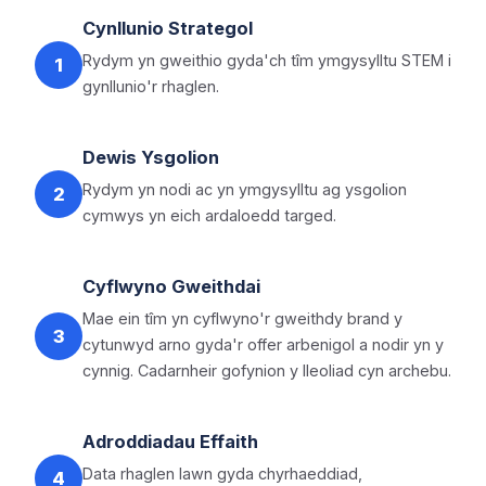
Cynllunio Strategol
Rydym yn gweithio gyda'ch tîm ymgysylltu STEM i
1
gynllunio'r rhaglen.
Dewis Ysgolion
Rydym yn nodi ac yn ymgysylltu ag ysgolion
2
cymwys yn eich ardaloedd targed.
Cyflwyno Gweithdai
Mae ein tîm yn cyflwyno'r gweithdy brand y
3
cytunwyd arno gyda'r offer arbenigol a nodir yn y
cynnig. Cadarnheir gofynion y lleoliad cyn archebu.
Adroddiadau Effaith
Data rhaglen lawn gyda chyrhaeddiad,
4