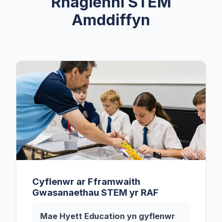
Rhaglenni STEM
Amddiffyn
Cyflenwr ar Fframwaith
Gwasanaethau STEM yr RAF
Mae Hyett Education yn gyflenwr