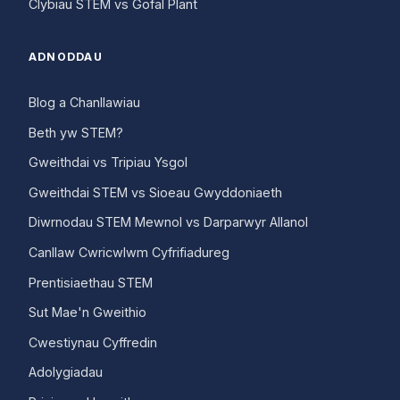
Clybiau STEM vs Gofal Plant
ADNODDAU
Blog a Chanllawiau
Beth yw STEM?
Gweithdai vs Tripiau Ysgol
Gweithdai STEM vs Sioeau Gwyddoniaeth
Diwrnodau STEM Mewnol vs Darparwyr Allanol
Canllaw Cwricwlwm Cyfrifiadureg
Prentisiaethau STEM
Sut Mae'n Gweithio
Cwestiynau Cyffredin
Adolygiadau