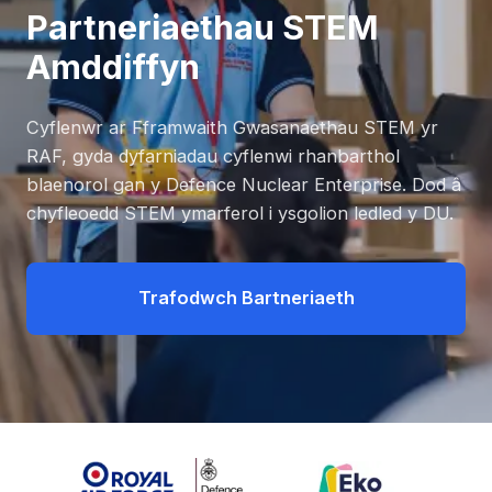
Partneriaethau STEM
Amddiffyn
Cyflenwr ar Fframwaith Gwasanaethau STEM yr
RAF, gyda dyfarniadau cyflenwi rhanbarthol
blaenorol gan y Defence Nuclear Enterprise. Dod â
chyfleoedd STEM ymarferol i ysgolion ledled y DU.
Trafodwch Bartneriaeth