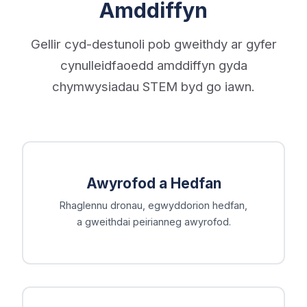
Amddiffyn
Gellir cyd-destunoli pob gweithdy ar gyfer
cynulleidfaoedd amddiffyn gyda
chymwysiadau STEM byd go iawn.
Awyrofod a Hedfan
Rhaglennu dronau, egwyddorion hedfan,
a gweithdai peirianneg awyrofod.