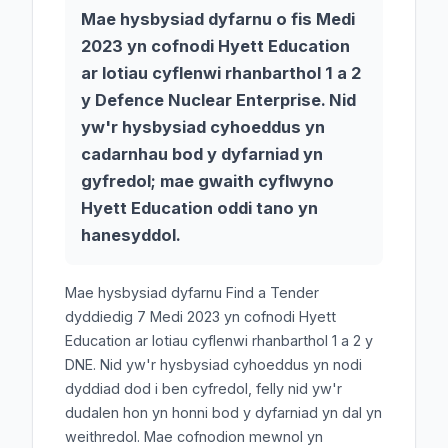
Mae hysbysiad dyfarnu o fis Medi
2023 yn cofnodi Hyett Education
ar lotiau cyflenwi rhanbarthol 1 a 2
y Defence Nuclear Enterprise. Nid
yw'r hysbysiad cyhoeddus yn
cadarnhau bod y dyfarniad yn
gyfredol; mae gwaith cyflwyno
Hyett Education oddi tano yn
hanesyddol.
Mae hysbysiad dyfarnu Find a Tender
dyddiedig 7 Medi 2023 yn cofnodi Hyett
Education ar lotiau cyflenwi rhanbarthol 1 a 2 y
DNE. Nid yw'r hysbysiad cyhoeddus yn nodi
dyddiad dod i ben cyfredol, felly nid yw'r
dudalen hon yn honni bod y dyfarniad yn dal yn
weithredol. Mae cofnodion mewnol yn