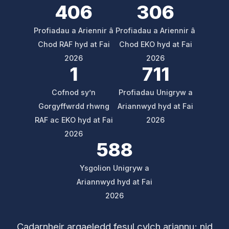
406
306
Profiadau a Ariennir â
Profiadau a Ariennir â
Chod RAF hyd at Fai
Chod EKO hyd at Fai
2026
2026
1
711
Cofnod sy’n
Profiadau Unigryw a
Gorgyffwrdd rhwng
Ariannwyd hyd at Fai
RAF ac EKO hyd at Fai
2026
2026
588
Ysgolion Unigryw a
Ariannwyd hyd at Fai
2026
Cadarnheir argaeledd fesul cylch ariannu; nid