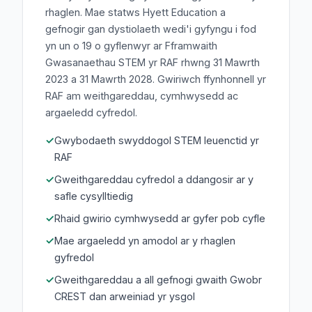
rhaglen. Mae statws Hyett Education a
gefnogir gan dystiolaeth wedi'i gyfyngu i fod
yn un o 19 o gyflenwyr ar Fframwaith
Gwasanaethau STEM yr RAF rhwng 31 Mawrth
2023 a 31 Mawrth 2028. Gwiriwch ffynhonnell yr
RAF am weithgareddau, cymhwysedd ac
argaeledd cyfredol.
Gwybodaeth swyddogol STEM Ieuenctid yr
RAF
Gweithgareddau cyfredol a ddangosir ar y
safle cysylltiedig
Rhaid gwirio cymhwysedd ar gyfer pob cyfle
Mae argaeledd yn amodol ar y rhaglen
gyfredol
Gweithgareddau a all gefnogi gwaith Gwobr
CREST dan arweiniad yr ysgol