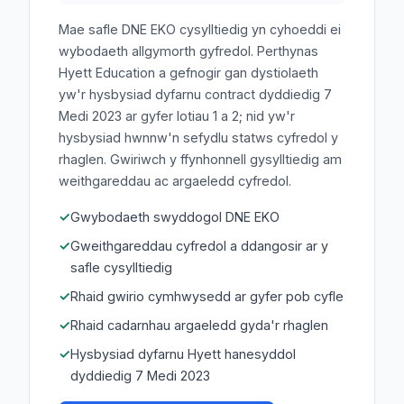
Mae safle DNE EKO cysylltiedig yn cyhoeddi ei
wybodaeth allgymorth gyfredol. Perthynas
Hyett Education a gefnogir gan dystiolaeth
yw'r hysbysiad dyfarnu contract dyddiedig 7
Medi 2023 ar gyfer lotiau 1 a 2; nid yw'r
hysbysiad hwnnw'n sefydlu statws cyfredol y
rhaglen. Gwiriwch y ffynhonnell gysylltiedig am
weithgareddau ac argaeledd cyfredol.
Gwybodaeth swyddogol DNE EKO
Gweithgareddau cyfredol a ddangosir ar y
safle cysylltiedig
Rhaid gwirio cymhwysedd ar gyfer pob cyfle
Rhaid cadarnhau argaeledd gyda'r rhaglen
Hysbysiad dyfarnu Hyett hanesyddol
dyddiedig 7 Medi 2023