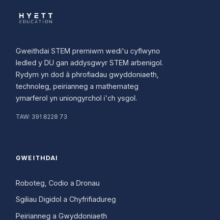
Gweithdai STEM premiwm wedi'u cyflwyno
ledled y DU gan addysgwyr STEM arbenigol.
Rydym yn dod â phrofiadau gwyddoniaeth,
technoleg, peirianneg a mathemateg
ymarferol yn uniongyrchol i'ch ysgol.
TAW:
391 8228 73
GWEITHDAI
Roboteg, Codio a Dronau
Sgiliau Digidol a Chyfrifiadureg
Peirianneg a Gwyddoniaeth