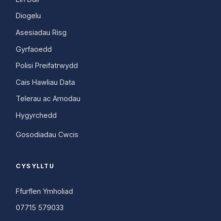
Diogelu
Asesiadau Risg
Gyrfaoedd
Polisi Preifatrwydd
Cais Hawliau Data
Telerau ac Amodau
Hygyrchedd
Gosodiadau Cwcis
CYSYLLTU
Ffurflen Ymholiad
07715 579033