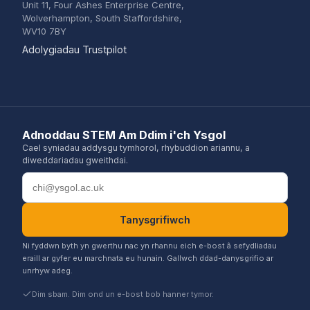
Unit 11, Four Ashes Enterprise Centre,
Wolverhampton, South Staffordshire,
WV10 7BY
(opens in a new tab)
Adolygiadau Trustpilot
Adnoddau STEM Am Ddim i'ch Ysgol
Cael syniadau addysgu tymhorol, rhybuddion ariannu, a
diweddariadau gweithdai.
Cyfeiriad e-bost
Tanysgrifiwch
Ni fyddwn byth yn gwerthu nac yn rhannu eich e-bost â sefydliadau
eraill ar gyfer eu marchnata eu hunain. Gallwch ddad-danysgrifio ar
unrhyw adeg.
Dim sbam. Dim ond un e-bost bob hanner tymor.