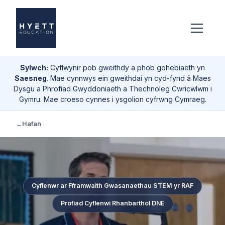
Sylwch:
Cyflwynir pob gweithdy a phob gohebiaeth yn
Saesneg
. Mae cynnwys ein gweithdai yn cyd-fynd â Maes
Dysgu a Phrofiad Gwyddoniaeth a Thechnoleg Cwricwlwm i
Gymru. Mae croeso cynnes i ysgolion cyfrwng Cymraeg.
←
Hafan
Cyflenwr ar Fframwaith Gwasanaethau STEM yr RAF
Profiad Cyflenwi Rhanbarthol DNE