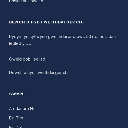
Prisiau ar Unwaith
DEWCH O HYD I WEITHDAI GER CHI
Rydym yn cyflwyno gweithdai ar draws 50+ o leoliadau
ledled y DU.
Gweld pob lleoliad
Dewch o hyd i weithdai ger chi
CWMNI
Amdanom Ni
Ein Tîm
Ein Dull