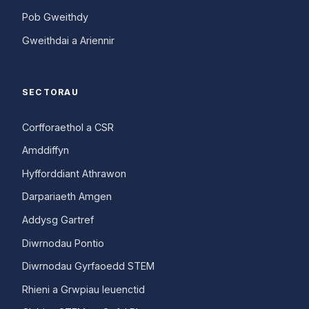
Pob Gweithdy
Gweithdai a Ariennir
SECTORAU
Corfforaethol a CSR
Amddiffyn
Hyfforddiant Athrawon
Darpariaeth Amgen
Addysg Gartref
Diwrnodau Pontio
Diwrnodau Gyrfaoedd STEM
Rhieni a Grwpiau Ieuenctid