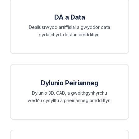
DA a Data
Deallusrwydd artiffisial a gwyddor data
gyda chyd-destun amddiffyn.
Dylunio Peirianneg
Dylunio 3D, CAD, a gweithgynhyrchu
wedi'u cysylltu â pheirianneg amddiffyn.