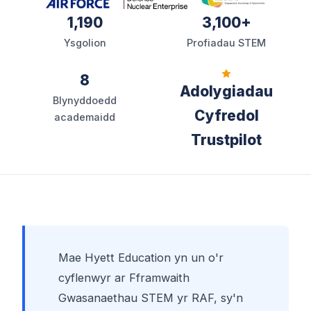
1,190
3,100+
Ysgolion
Profiadau STEM
8
Adolygiadau
Blynyddoedd
Cyfredol
academaidd
Trustpilot
Mae Hyett Education yn un o'r
cyflenwyr ar Fframwaith
Gwasanaethau STEM yr RAF, sy'n