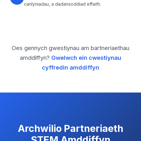
canlyniadau, a dadansoddiad effaith.
Oes gennych gwestiynau am bartneriaethau
amddiffyn?
Gwelwch ein cwestiynau
cyffredin amddiffyn
Archwilio Partneriaeth
STEM Amddiffyn