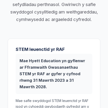
sefydliadau perthnasol. Gwiriwch y safle
swyddogol cysylltiedig am weithgareddau,
cymhwysedd ac argaeledd cyfredol.
STEM Ieuenctid yr RAF
Mae Hyett Education yn gyflenwr
ar Fframwaith Gwasanaethau
STEM yr RAF ar gyfer y cyfnod
rhwng 31 Mawrth 2023 a 31
Mawrth 2028.
Mae safle swyddogol STEM Ieuenctid yr RAF
isod yn cyhoeddi gwybodaeth gyfredol am y