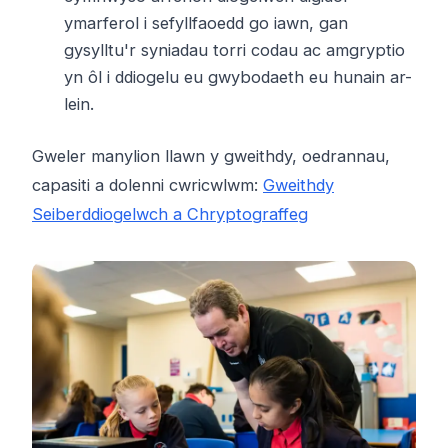
ymarferol i sefyllfaoedd go iawn, gan
gysylltu'r syniadau torri codau ac amgryptio
yn ôl i ddiogelu eu gwybodaeth eu hunain ar-
lein.
Gweler manylion llawn y gweithdy, oedrannau,
capasiti a dolenni cwricwlwm:
Gweithdy
Seiberddiogelwch a Chryptograffeg