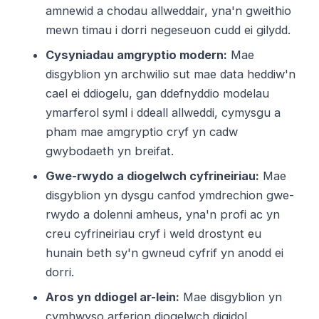
amnewid a chodau allweddair, yna'n gweithio
mewn timau i dorri negeseuon cudd ei gilydd.
Cysyniadau amgryptio modern:
Mae
disgyblion yn archwilio sut mae data heddiw'n
cael ei ddiogelu, gan ddefnyddio modelau
ymarferol syml i ddeall allweddi, cymysgu a
pham mae amgryptio cryf yn cadw
gwybodaeth yn breifat.
Gwe-rwydo a diogelwch cyfrineiriau:
Mae
disgyblion yn dysgu canfod ymdrechion gwe-
rwydo a dolenni amheus, yna'n profi ac yn
creu cyfrineiriau cryf i weld drostynt eu
hunain beth sy'n gwneud cyfrif yn anodd ei
dorri.
Aros yn ddiogel ar-lein:
Mae disgyblion yn
cymhwyso arferion diogelwch digidol