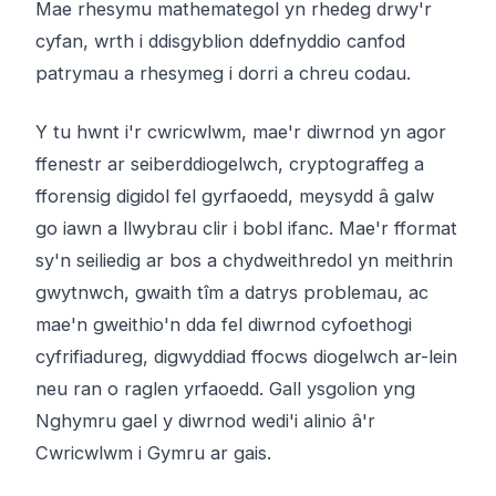
Mae rhesymu mathemategol yn rhedeg drwy'r
cyfan, wrth i ddisgyblion ddefnyddio canfod
patrymau a rhesymeg i dorri a chreu codau.
Y tu hwnt i'r cwricwlwm, mae'r diwrnod yn agor
ffenestr ar seiberddiogelwch, cryptograffeg a
fforensig digidol fel gyrfaoedd, meysydd â galw
go iawn a llwybrau clir i bobl ifanc. Mae'r fformat
sy'n seiliedig ar bos a chydweithredol yn meithrin
gwytnwch, gwaith tîm a datrys problemau, ac
mae'n gweithio'n dda fel diwrnod cyfoethogi
cyfrifiadureg, digwyddiad ffocws diogelwch ar-lein
neu ran o raglen yrfaoedd. Gall ysgolion yng
Nghymru gael y diwrnod wedi'i alinio â'r
Cwricwlwm i Gymru ar gais.