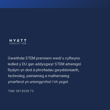
Gweithdai STEM premiwm wedi'u cyflwyno
ledled y DU gan addysgwyr STEM arbenigol.
Rydym yn dod â phrofiadau gwyddoniaeth,
technoleg, peirianneg a mathemateg
ymarferol yn uniongyrchol i'ch ysgol.
TAW:
391 8228 73