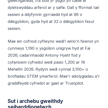
gweithgaredd, tra bod yr ysgol yn cadw ei
dyletswyddau arferol ar y safle. Gall y fformat tair
sesiwn a ddyfynnir gyrraedd hyd at 96 o
ddisgyblion, gyda hyd at 32 o ddisgyblion fesul
sesiwn.
Mae ein cofnod cyflwyno wedi'i wirio'n fewnol yn
cynnwys 1,190 o ysgolion unigryw hyd at Fai
2026; cadarnhaodd Antony Hyett fod y
cyfanswm cyfredol wedi pasio 1,200 ar 16
Mehefin 2026. Rydym wedi cynnal 3,100+ o
brofiadau STEM ymarferol. Mae'r adolygiadau a'r
graddfeydd cyfredol ar gael ar Trustpilot.
Sut i archebu gweithdy
seiberddiogelwch