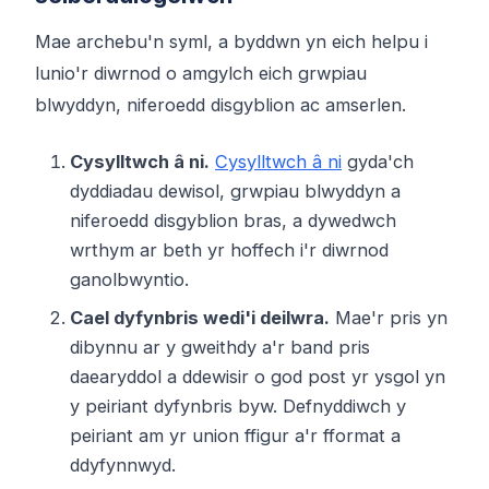
Mae archebu'n syml, a byddwn yn eich helpu i
lunio'r diwrnod o amgylch eich grwpiau
blwyddyn, niferoedd disgyblion ac amserlen.
Cysylltwch â ni.
Cysylltwch â ni
gyda'ch
dyddiadau dewisol, grwpiau blwyddyn a
niferoedd disgyblion bras, a dywedwch
wrthym ar beth yr hoffech i'r diwrnod
ganolbwyntio.
Cael dyfynbris wedi'i deilwra.
Mae'r pris yn
dibynnu ar y gweithdy a'r band pris
daearyddol a ddewisir o god post yr ysgol yn
y peiriant dyfynbris byw. Defnyddiwch y
peiriant am yr union ffigur a'r fformat a
ddyfynnwyd.