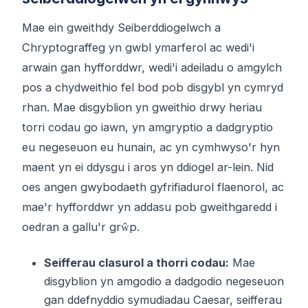
Mae ein gweithdy Seiberddiogelwch a
Chryptograffeg yn gwbl ymarferol ac wedi'i
arwain gan hyfforddwr, wedi'i adeiladu o amgylch
pos a chydweithio fel bod pob disgybl yn cymryd
rhan. Mae disgyblion yn gweithio drwy heriau
torri codau go iawn, yn amgryptio a dadgryptio
eu negeseuon eu hunain, ac yn cymhwyso'r hyn
maent yn ei ddysgu i aros yn ddiogel ar-lein. Nid
oes angen gwybodaeth gyfrifiadurol flaenorol, ac
mae'r hyfforddwr yn addasu pob gweithgaredd i
oedran a gallu'r grŵp.
Seifferau clasurol a thorri codau:
Mae
disgyblion yn amgodio a dadgodio negeseuon
gan ddefnyddio symudiadau Caesar, seifferau