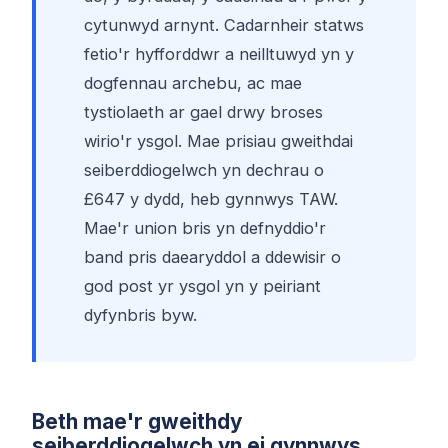
cytunwyd arnynt. Cadarnheir statws
fetio'r hyfforddwr a neilltuwyd yn y
dogfennau archebu, ac mae
tystiolaeth ar gael drwy broses
wirio'r ysgol. Mae prisiau gweithdai
seiberddiogelwch yn dechrau o
£647 y dydd, heb gynnwys TAW.
Mae'r union bris yn defnyddio'r
band pris daearyddol a ddewisir o
god post yr ysgol yn y peiriant
dyfynbris byw.
Beth mae'r gweithdy
seiberddiogelwch yn ei gynnwys