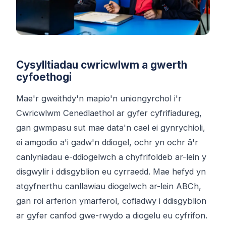
Cysylltiadau cwricwlwm a gwerth
cyfoethogi
Mae'r gweithdy'n mapio'n uniongyrchol i'r
Cwricwlwm Cenedlaethol ar gyfer cyfrifiadureg,
gan gwmpasu sut mae data'n cael ei gynrychioli,
ei amgodio a'i gadw'n ddiogel, ochr yn ochr â'r
canlyniadau e-ddiogelwch a chyfrifoldeb ar-lein y
disgwylir i ddisgyblion eu cyrraedd. Mae hefyd yn
atgyfnerthu canllawiau diogelwch ar-lein ABCh,
gan roi arferion ymarferol, cofiadwy i ddisgyblion
ar gyfer canfod gwe-rwydo a diogelu eu cyfrifon.