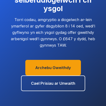
ysgol
Torri codau, amgryptio a diogelwch ar-lein
ymarferol ar gyfer disgyblion 8 i 14 oed, wedi'i
gyflwyno yn eich ysgol gydag offer gweithdy
arbenigol wedi'i gynnwys. O £647 y dydd, heb
gynnwys TAW.
Archebu Gweithdy
Cael Prisiau ar Unwaith