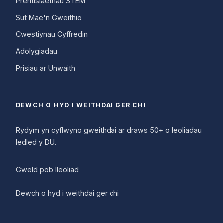
Prentisiaethau STEM
Sut Mae'n Gweithio
Cwestiynau Cyffredin
Adolygiadau
Prisiau ar Unwaith
DEWCH O HYD I WEITHDAI GER CHI
Rydym yn cyflwyno gweithdai ar draws 50+ o leoliadau
ledled y DU.
Gweld pob lleoliad
Dewch o hyd i weithdai ger chi