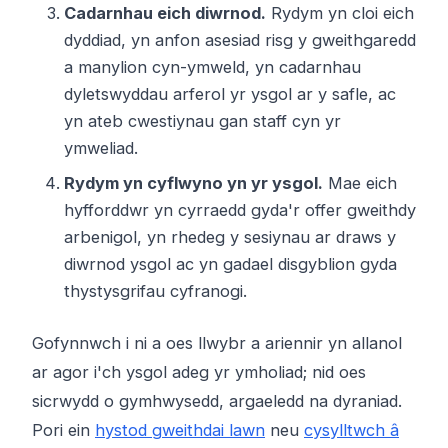
Cadarnhau eich diwrnod.
Rydym yn cloi eich
dyddiad, yn anfon asesiad risg y gweithgaredd
a manylion cyn-ymweld, yn cadarnhau
dyletswyddau arferol yr ysgol ar y safle, ac
yn ateb cwestiynau gan staff cyn yr
ymweliad.
Rydym yn cyflwyno yn yr ysgol.
Mae eich
hyfforddwr yn cyrraedd gyda'r offer gweithdy
arbenigol, yn rhedeg y sesiynau ar draws y
diwrnod ysgol ac yn gadael disgyblion gyda
thystysgrifau cyfranogi.
Gofynnwch i ni a oes llwybr a ariennir yn allanol
ar agor i'ch ysgol adeg yr ymholiad; nid oes
sicrwydd o gymhwysedd, argaeledd na dyraniad.
Pori ein
hystod gweithdai lawn
neu
cysylltwch â