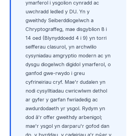
ymarferol i ysgolion cynradd ac
uwchradd ledled y DU. Yn y
gweithdy Seiberddiogelwch a
Chryptograffeg, mae disgyblion 8 i
14 oed (Blynyddoedd 4 i 9) yn torri
seifferau clasurol, yn archwilio
cysyniadau amgryptio modern ac yn
dysgu diogelwch digidol ymarferol, o
ganfod gwe-rwydo i greu
cyfrineiriau cryf. Mae'r dudalen yn
nodi cysylltiadau cwricwlwm dethol
ar gyfer y garfan fwriadedig ac
awdurdodaeth yr ysgol. Rydym yn
dod â'r offer gweithdy arbenigol;
mae'r ysgol yn darparu'r gofod dan
do, y byrddau, y cadeiriau a'r pŵer y