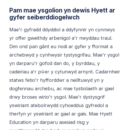
Pam mae ysgolion yn dewis Hyett ar
gyfer seiberddiogelwch
Mae'r gyfradd ddyddiol a ddyfynnir yn cynnwys
yr offer gweithdy arbenigol a'r nwyddau traul.
Dim ond pan gânt eu nodi ar gyfer y fformat a
archebwyd y cynhwysir tystysgrifau. Mae'r ysgol
yn darparu'r gofod dan do, y byrddau, y
cadeiriau a'r pŵer y cytunwyd arnynt. Cadarnheir
statws fetio'r hyfforddwr a neilltuwyd yn y
dogfennau archebu, ac mae tystiolaeth ar gael
drwy broses wirio'r ysgol. Mae'r dystysgrif
yswiriant atebolrwydd cyhoeddus gyfredol a
therfyn yr yswiriant ar gael ar gais. Mae Hyett
Education yn darparu asesiad risg y