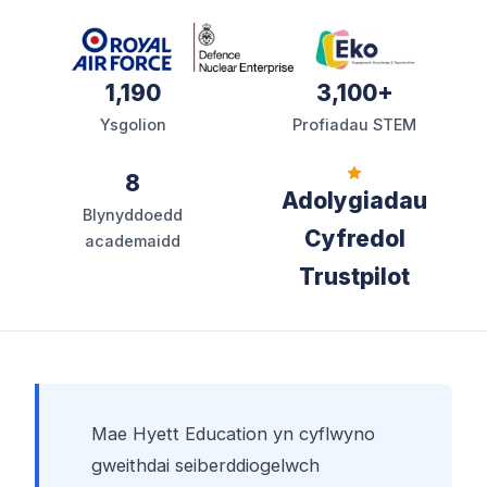
1,190
3,100+
Ysgolion
Profiadau STEM
8
Adolygiadau
Blynyddoedd
Cyfredol
academaidd
Trustpilot
Mae Hyett Education yn cyflwyno
gweithdai seiberddiogelwch