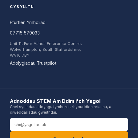
CYSYLLTU
Ffurflen Ymholiad
07715 579033
Unit 11, Four Ashes Enterprise Centre,
Wolverhampton, South Staffordshire,
WV10 7BY
(opens in a new tab)
Adolygiadau Trustpilot
Adnoddau STEM Am Ddim i'ch Ysgol
Cael syniadau addysgu tymhorol, rhybuddion ariannu, a
diweddariadau gweithdai.
Cyfeiriad e-bost