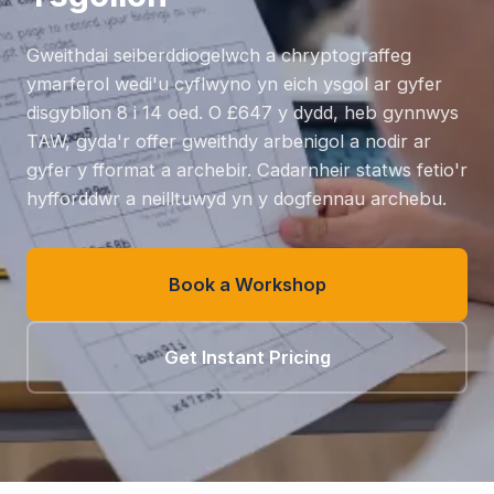
Gweithdai seiberddiogelwch a chryptograffeg
ymarferol wedi'u cyflwyno yn eich ysgol ar gyfer
disgyblion 8 i 14 oed. O £647 y dydd, heb gynnwys
TAW, gyda'r offer gweithdy arbenigol a nodir ar
gyfer y fformat a archebir. Cadarnheir statws fetio'r
hyfforddwr a neilltuwyd yn y dogfennau archebu.
Book a Workshop
Get Instant Pricing