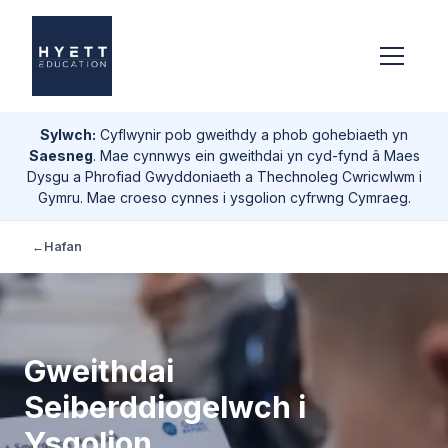
Sylwch:
Cyflwynir pob gweithdy a phob gohebiaeth yn
Saesneg
. Mae cynnwys ein gweithdai yn cyd-fynd â Maes
Dysgu a Phrofiad Gwyddoniaeth a Thechnoleg Cwricwlwm i
Gymru. Mae croeso cynnes i ysgolion cyfrwng Cymraeg.
←
Hafan
Gweithdai
Seiberddiogelwch i
Ysgolion