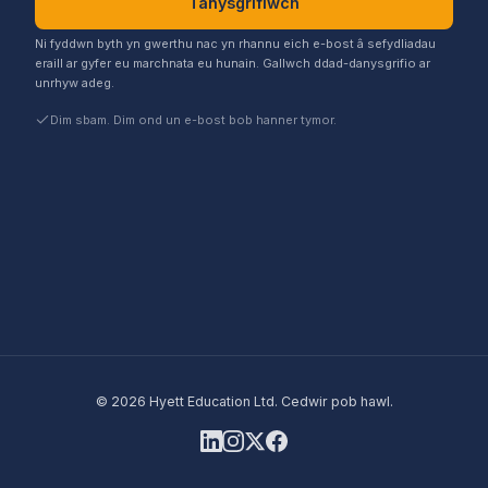
Tanysgrifiwch
Ni fyddwn byth yn gwerthu nac yn rhannu eich e-bost â sefydliadau
eraill ar gyfer eu marchnata eu hunain. Gallwch ddad-danysgrifio ar
unrhyw adeg.
Dim sbam. Dim ond un e-bost bob hanner tymor.
©
2026
Hyett Education Ltd. Cedwir pob hawl.