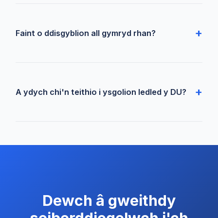
Faint o ddisgyblion all gymryd rhan?
A ydych chi'n teithio i ysgolion ledled y DU?
Dewch â gweithdy
seiberddiogelwch i'ch