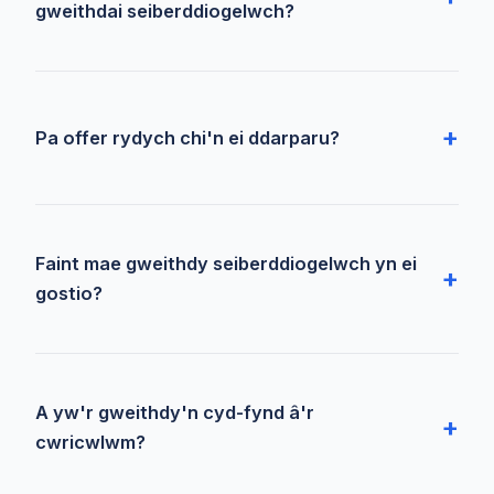
gweithdai seiberddiogelwch?
Pa offer rydych chi'n ei ddarparu?
Faint mae gweithdy seiberddiogelwch yn ei
gostio?
A yw'r gweithdy'n cyd-fynd â'r
cwricwlwm?