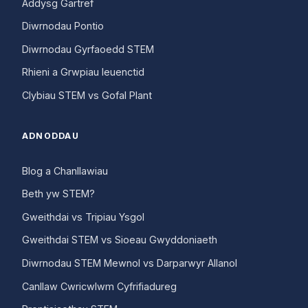
Addysg Gartref
Diwrnodau Pontio
Diwrnodau Gyrfaoedd STEM
Rhieni a Grwpiau Ieuenctid
Clybiau STEM vs Gofal Plant
ADNODDAU
Blog a Chanllawiau
Beth yw STEM?
Gweithdai vs Tripiau Ysgol
Gweithdai STEM vs Sioeau Gwyddoniaeth
Diwrnodau STEM Mewnol vs Darparwyr Allanol
Canllaw Cwricwlwm Cyfrifiadureg